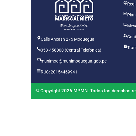
Regis
Plan
Mesa
Cont
Calle Ancash 275 Moquegua
Trám
053-458000 (Central Telefónica)
munimoq@munimoquegua.gob.pe
RUC: 20154469941
© Copyright 2026 MPMN. Todos los derechos re