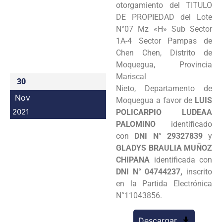
otorgamiento del TITULO
Programas
DE PROPIEDAD del Lote
N°07 Mz «H» Sub Sector
Intranet
1A-4 Sector Pampas de
Chen Chen, Distrito de
Moquegua, Provincia
Mariscal
30
Nieto, Departamento de
Nov
Moquegua a favor de
LUIS
2021
POLICARPIO LUDEAA
PALOMINO
identificado
con
DNI N° 29327839
y
GLADYS BRAULIA MUÑOZ
CHIPANA
identificada con
DNI N° 04744237,
inscrito
en la Partida Electrónica
N°11043856.
Descargar