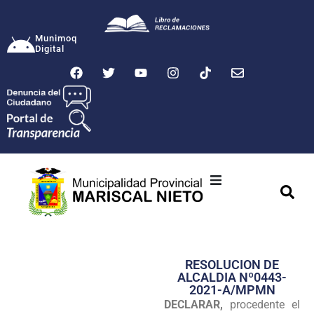
Munimoq
Digital
Ciudad
Municipalidad
RESOLUCION DE
Transparencia
ALCALDIA Nº0443-
2021-A/MPMN
Seguridad
DECLARAR,
procedente el