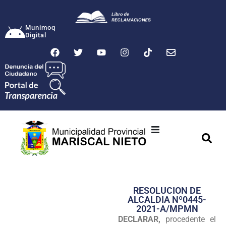
Munimoq
Digital
Ciudad
Municipalidad
RESOLUCION DE
Transparencia
ALCALDIA Nº0445-
2021-A/MPMN
Seguridad
DECLARAR,
procedente el