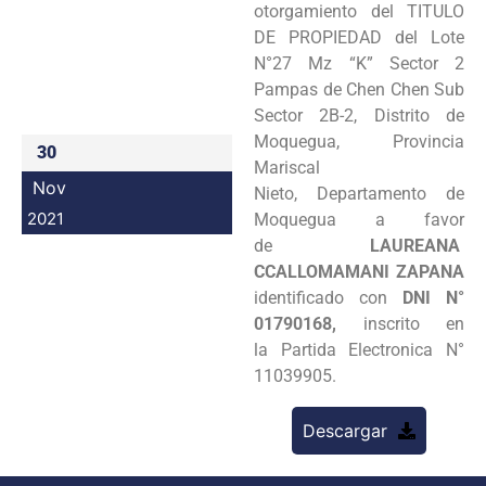
otorgamiento del TITULO
Programas
DE PROPIEDAD del Lote
N°27 Mz “K” Sector 2
Intranet
Pampas de Chen Chen Sub
Sector 2B-2, Distrito de
Moquegua, Provincia
30
Mariscal
Nov
Nieto, Departamento de
2021
Moquegua a favor
de
LAUREANA
CCALLOMAMANI ZAPANA
identificado con
DNI N°
01790168,
inscrito en
la Partida Electronica N°
11039905.
Descargar