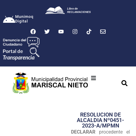
Munimoq
Digital
Ciudad
Municipalidad
RESOLUCION DE
Transparencia
ALCALDIA Nº0451-
2023-A/MPMN
Seguridad
DECLARAR
procedente el