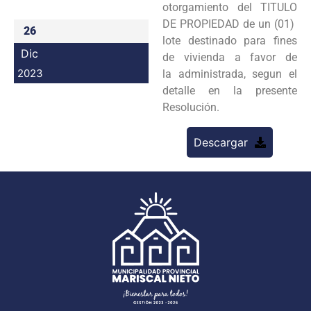
otorgamiento del TITULO
Programas
DE PROPIEDAD de un (01)
26
lote destinado para fines
Intranet
Dic
de vivienda a favor de
2023
la administrada, segun el
detalle en la presente
Resolución.
Descargar