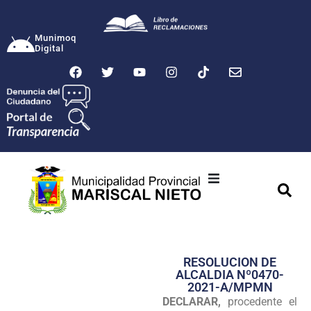
Munimoq
Digital
Ciudad
Municipalidad
RESOLUCION DE
Transparencia
ALCALDIA Nº0470-
2021-A/MPMN
Seguridad
DECLARAR,
procedente el