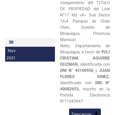
otorgamiento del TITULO
Programas
DE PROPIEDAD del Lote
N°17 Mz «K» Sub Sector
Intranet
1A-4 Pampas de Chen
Chen, Distrito de
Moquegua, Provincia
Mariscal
30
Nieto, Departamento de
Nov
Moquegua, a favor de
YULI
2021
CRISTINA AGUIRRE
GUZMAN,
identificada con
DNI N° 45100956
y
JUAN
FLORES GINEZ,
identificado con
DNI N°
40082653,
inscrito en la
Partida Electronica
N°11043947.
Descargar