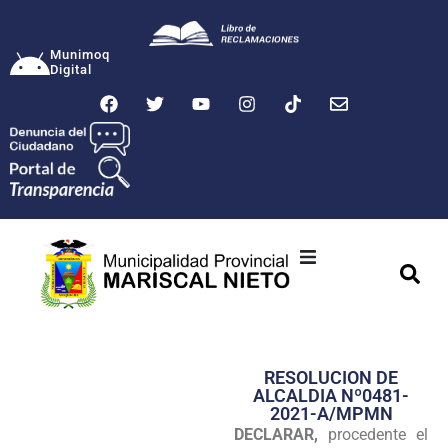
Munimoq
Digital
Ciudad
Municipalidad
RESOLUCION DE
Transparencia
ALCALDIA Nº0481-
2021-A/MPMN
Seguridad
DECLARAR,
procedente el