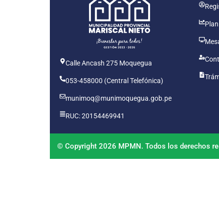
Regis
Plan
Mesa
Cont
Calle Ancash 275 Moquegua
Trám
053-458000 (Central Telefónica)
munimoq@munimoquegua.gob.pe
RUC: 20154469941
© Copyright 2026 MPMN. Todos los derechos re