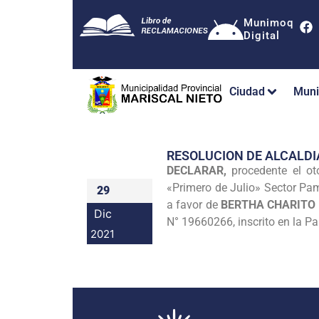
Munimoq
Digital
Ciudad
Muni
RESOLUCION DE ALCALDI
DECLARAR,
procedente el ot
«Primero de Julio» Sector Pa
29
a favor de
BERTHA CHARITO 
Dic
N° 19660266, inscrito en la P
2021