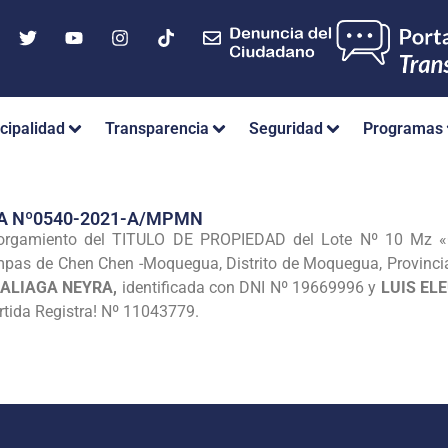
cipalidad
Transparencia
Seguridad
Programas
A Nº0540-2021-A/MPMN
orgamiento del TITULO DE PROPIEDAD del Lote Nº 10 Mz «C
mpas de Chen Chen -Moquegua, Distrito de Moquegua, Provinci
ALIAGA NEYRA,
identificada con DNI Nº 19669996 y
LUIS EL
artida Registra! Nº 11043779.