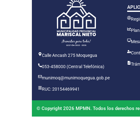
APLI
Regis
Plan
Mesa
Cont
Calle Ancash 275 Moquegua
Trám
053-458000 (Central Telefónica)
munimoq@munimoquegua.gob.pe
RUC: 20154469941
© Copyright 2026 MPMN. Todos los derechos re