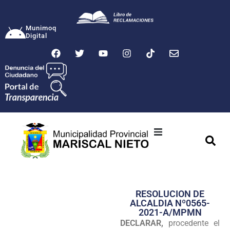
Munimoq
Digital
Ciudad
Municipalidad
RESOLUCION DE
Transparencia
ALCALDIA Nº0565-
2021-A/MPMN
Seguridad
DECLARAR,
procedente el