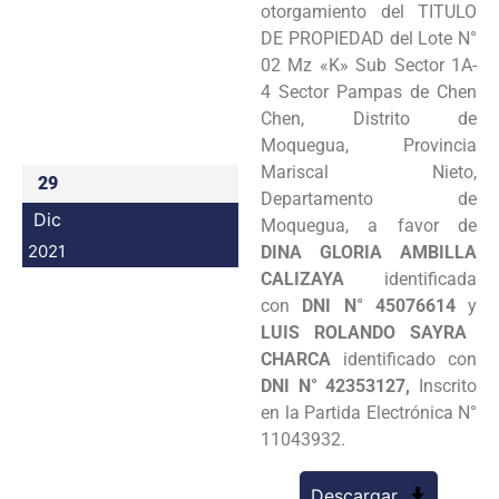
otorgamiento del TITULO
Programas
DE PROPIEDAD del Lote N°
02 Mz «K» Sub Sector 1A-
Intranet
4 Sector Pampas de Chen
Chen, Distrito de
Moquegua, Provincia
Mariscal Nieto,
29
Departamento de
Dic
Moquegua, a favor de
2021
DINA GLORIA AMBILLA
CALIZAYA
identificada
con
DNI N° 45076614
y
LUIS ROLANDO SAYRA
CHARCA
identificado con
DNI N° 42353127,
Inscrito
en la Partida Electrónica N°
11043932.
Descargar