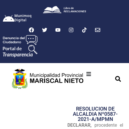
Munimoq
Digital
Ciudad
Municipalidad
RESOLUCION DE
Transparencia
ALCALDIA Nº0587-
2021-A/MPMN
Seguridad
DECLARAR,
procedente el