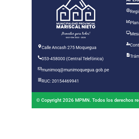
Regis
Plan
Mesa
Cont
Calle Ancash 275 Moquegua
Trám
053-458000 (Central Telefónica)
munimoq@munimoquegua.gob.pe
RUC: 20154469941
© Copyright 2026 MPMN. Todos los derechos re