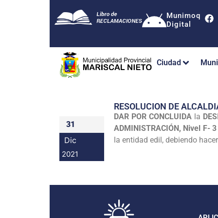
Munimoq
Digital
Ciudad
Muni
RESOLUCION DE ALCALDI
DAR POR CONCLUIDA
la
DES
31
ADMINISTRACIÓN, Nivel F- 3
Dic
la entidad edil, debiendo hace
2021
APLI