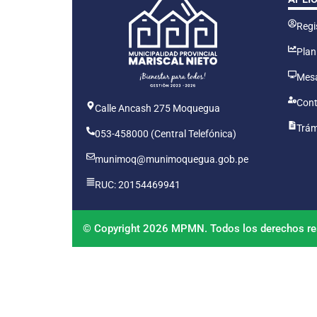
Regis
Plan
Mesa
Cont
Calle Ancash 275 Moquegua
Trám
053-458000 (Central Telefónica)
munimoq@munimoquegua.gob.pe
RUC: 20154469941
© Copyright 2026 MPMN. Todos los derechos re