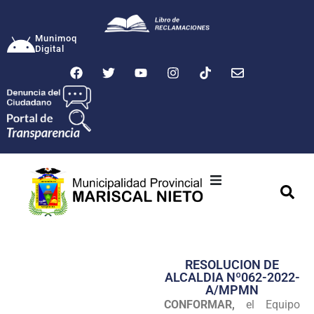
Munimoq
Digital
Ciudad
Municipalidad
RESOLUCION DE
Transparencia
ALCALDIA Nº062-2022-
A/MPMN
Seguridad
CONFORMAR,
el Equipo