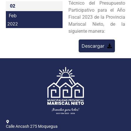
Técnico del Presupuesto
02
Programas
Participativo para el Año
Feb
Fiscal 2023 de la Provincia
Intranet
2022
Mariscal Nieto, de la
siguiente manera:
Descargar
Calle Ancash 275 Moquegua