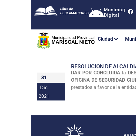
Munimoq
Digital
Ciudad
Muni
RESOLUCION DE ALCALDI
DAR POR CONCLUIDA
la
DE
31
OFICINA DE SEGURIDAD CIUD
Dic
prestados a favor de la entida
2021
APLI