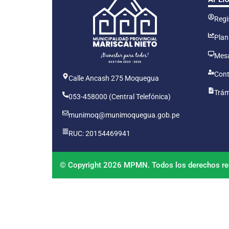
Regis
Plan
Mesa
Cont
Calle Ancash 275 Moquegua
Trám
053-458000 (Central Telefónica)
munimoq@munimoquegua.gob.pe
RUC: 20154469941
© Copyright 2026 MPMN. Todos los derechos re