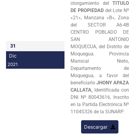
otorgamiento del
TITULO
Programas
DE PROPIEDAD
del Lote Nº
«21», Manzana «B», Zona
Intranet
del SECTOR A6-4B
CENTRO POBLADO DE
SAN ANTONIO
31
MOQUECUA, del Distrito de
Moquegua. Provincia
Dic
Mariscal Nieto,
2021
Departamento de
Moquegua, a favor del
beneficiarlo
JHONY APAZA
CALLATA,
Identificada con
DNI Nº 80043616, Inscrito
en la Partida Electrónica Nº
1104S326 de la SUNARP.
Descargar