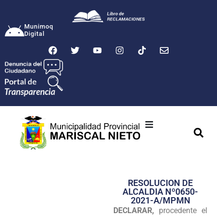
Munimoq
Digital
Ciudad
Municipalidad
RESOLUCION DE
Transparencia
ALCALDIA Nº0650-
2021-A/MPMN
Seguridad
DECLARAR,
procedente el