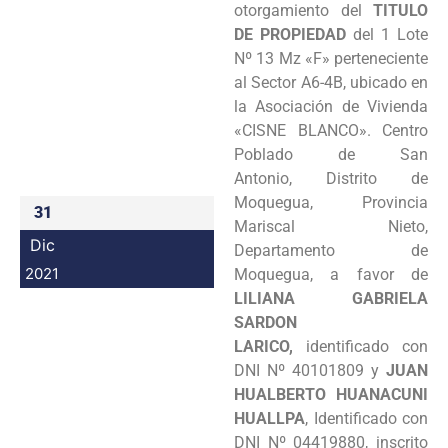
otorgamiento del
TITULO
Programas
DE PROPIEDAD
del 1 Lote
Nº 13 Mz «F» perteneciente
Intranet
al Sector A6-4B, ubicado en
la Asociación de Vivienda
«CISNE BLANCO». Centro
Poblado de San
Antonio, Distrito de
Moquegua, Provincia
31
Mariscal Nieto,
Dic
Departamento de
2021
Moquegua, a favor de
LILIANA GABRIELA
SARDON
LARICO,
identificado con
DNI Nº 40101809 y
JUAN
HUALBERTO HUANACUNI
HUALLPA
, Identificado con
DNI Nº 04419880, inscrito