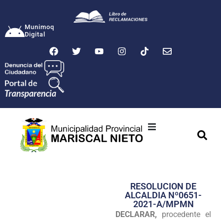
Munimoq
Digital
Ciudad
Municipalidad
RESOLUCION DE
Transparencia
ALCALDIA Nº0651-
2021-A/MPMN
Seguridad
DECLARAR,
procedente el