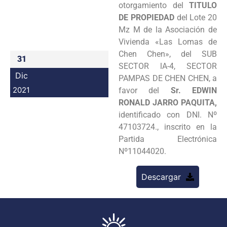
otorgamiento del
TITULO
Programas
DE PROPIEDAD
del Lote 20
Mz M de la Asociación de
Intranet
Vivienda «Las Lomas de
Chen Chen», del SUB
31
SECTOR lA-4, SECTOR
Dic
PAMPAS DE CHEN CHEN, a
2021
favor del
Sr. EDWIN
RONALD JARRO PAQUITA,
identificado con DNI. Nº
47103724., inscrito en la
Partida Electrónica
Nº11044020.
Descargar