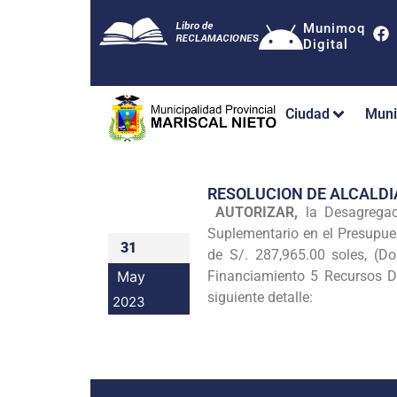
Munimoq
Digital
Ciudad
Muni
RESOLUCION DE ALCALDI
AUTORIZAR,
la Desagregaci
Suplementario en el Presupues
31
de S/. 287,965.00 soles, (D
May
Financiamiento 5 Recursos D
siguiente detalle:
2023