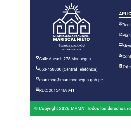
APLI
Regis
Plan
Mesa
Cont
Calle Ancash 275 Moquegua
Trám
053-458000 (Central Telefónica)
munimoq@munimoquegua.gob.pe
RUC: 20154469941
© Copyright 2026 MPMN. Todos los derechos re