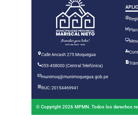
APLI
Regis
Plan
Mesa
Cont
Calle Ancash 275 Moquegua
Trám
053-458000 (Central Telefónica)
munimoq@munimoquegua.gob.pe
RUC: 20154469941
© Copyright 2026 MPMN. Todos los derechos re