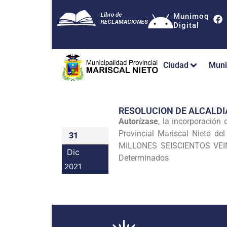
Munimoq
Digital
Ciudad
Muni
RESOLUCION DE ALCALDI
Autorízase
, la incorporación
Provincial Mariscal Nieto d
31
MILLONES SEISCIENTOS VEIN
Dic
Determinados
2021