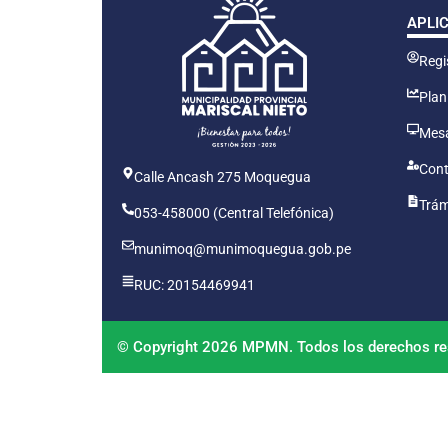
APLI
Regis
Plan
Mesa
Cont
Calle Ancash 275 Moquegua
Trám
053-458000 (Central Telefónica)
munimoq@munimoquegua.gob.pe
RUC: 20154469941
© Copyright 2026 MPMN. Todos los derechos re