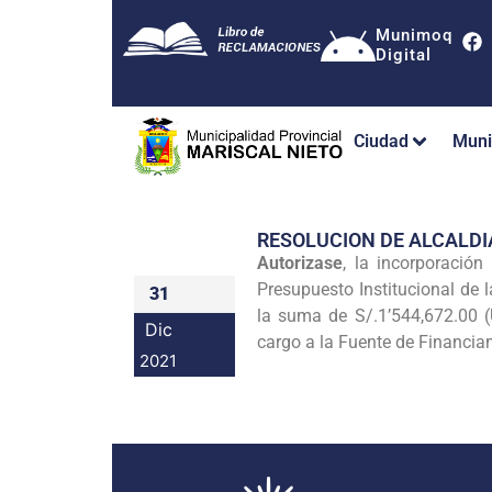
Munimoq
Digital
Ciudad
Muni
RESOLUCION DE ALCALDI
Autorizase
, la incorporació
Presupuesto Institucional de 
31
la suma de S/.1’544,672.0
Dic
cargo a la Fuente de Financi
2021