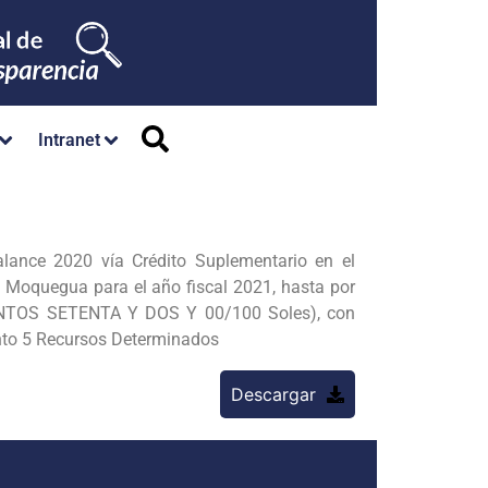
Intranet
alance 2020 vía Crédito Suplementario en el
e Moquegua para el año fiscal 2021, hasta por
NTOS SETENTA Y DOS Y 00/100 Soles), con
ento 5 Recursos Determinados
Descargar