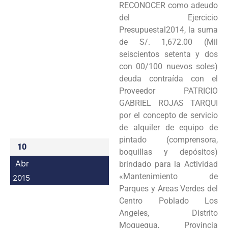
RECONOCER como adeudo
Programas
del Ejercicio
Presupuestal2014, la suma
Intranet
de S/. 1,672.00 (Mil
seiscientos setenta y dos
con 00/100 nuevos soles)
deuda contraída con el
Proveedor PATRICIO
GABRIEL ROJAS TARQUI
por el concepto de servicio
de alquiler de equipo de
pintado (comprensora,
10
boquillas y depósitos)
Abr
brindado para la Actividad
«Mantenimiento de
2015
Parques y Areas Verdes del
Centro Poblado Los
Angeles, Distrito
Moquegua, Provincia