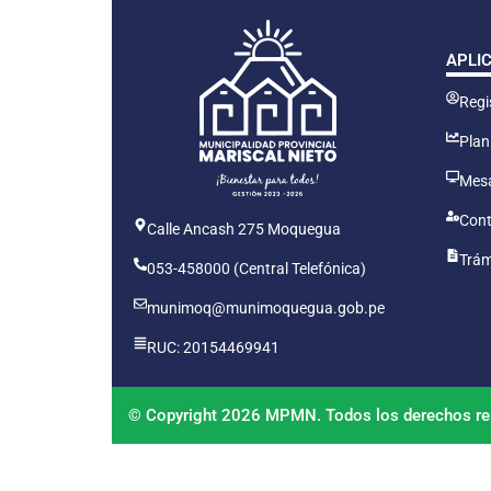
APLI
Regis
Plan
Mesa
Cont
Calle Ancash 275 Moquegua
Trám
053-458000 (Central Telefónica)
munimoq@munimoquegua.gob.pe
RUC: 20154469941
© Copyright 2026 MPMN. Todos los derechos re