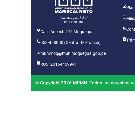
Plan
Mesa
Cont
Calle Ancash 275 Moquegua
Trám
053-458000 (Central Telefónica)
munimoq@munimoquegua.gob.pe
RUC: 20154469941
© Copyright 2026 MPMN. Todos los derechos re