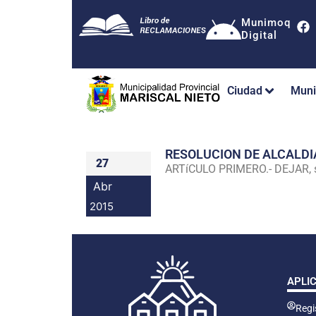
Munimoq
Digital
Ciudad
Muni
RESOLUCION DE ALCALDI
27
ARTíCULO PRIMERO.- DEJAR, sin
Abr
2015
APLI
Regis