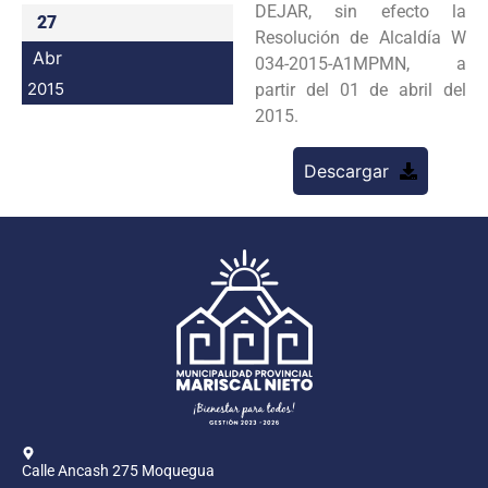
DEJAR, sin efecto la
27
Programas
Resolución de Alcaldía W
Abr
034-2015-A1MPMN, a
Intranet
2015
partir del 01 de abril del
2015.
Descargar
Calle Ancash 275 Moquegua