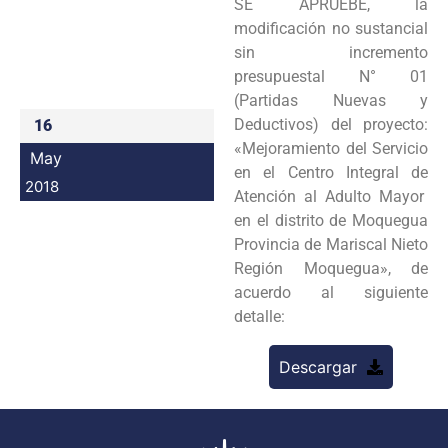
SE APRUEBE, la
Programas
modificación no sustancial
sin incremento
Intranet
presupuestal N° 01
(Partidas Nuevas y
Deductivos) del proyecto:
16
«Mejoramiento del Servicio
May
en el Centro Integral de
2018
Atención al Adulto Mayor
en el distrito de Moquegua
Provincia de Mariscal Nieto
Región Moquegua», de
acuerdo al siguiente
detalle:
Descargar