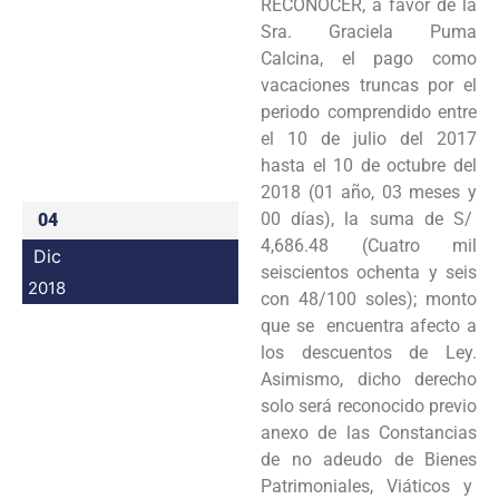
RECONOCER, a favor de la
Programas
Sra. Graciela Puma
Calcina, el pago como
Intranet
vacaciones truncas por el
periodo comprendido entre
el 10 de julio del 2017
hasta el 10 de octubre del
2018 (01 año, 03 meses y
00 días), la suma de S/
04
4,686.48 (Cuatro mil
Dic
seiscientos ochenta y seis
2018
con 48/100 soles); monto
que se encuentra afecto a
los descuentos de Ley.
Asimismo, dicho derecho
solo será reconocido previo
anexo de las Constancias
de no adeudo de Bienes
Patrimoniales, Viáticos y