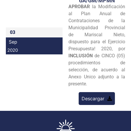
GA/GM/MPMN
APROBAR
la Modificación
Programas
al Plan Anual de
Intranet
Contrataciones de la
Municipalidad Provincial
03
de Mariscal Nieto,
Sep
dispuesto para el Ejercicio
Presupuesta! 2020, por
2020
INCLUSIÓN
de CINCO (05)
procedimientos de
selección, de acuerdo al
Anexo Unico adjunto a la
presente.
Descargar