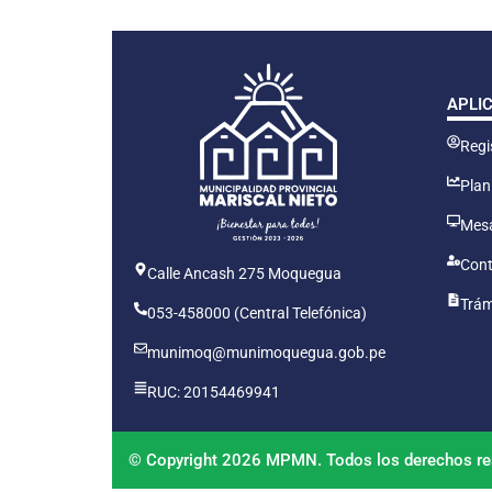
APLI
Regis
Plan
Mesa
Cont
Calle Ancash 275 Moquegua
Trám
053-458000 (Central Telefónica)
munimoq@munimoquegua.gob.pe
RUC: 20154469941
© Copyright 2026 MPMN. Todos los derechos re