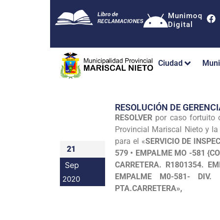
Munimoq
Digital
Ciudad
Muni
RESOLUCIÓN DE GERENCI
RESOLVER
por caso fortuito
Provincial Mariscal Nieto y 
para el «
SERVICIO DE INSPE
21
579 • EMPALME MO -581 {C
Sep
CARRETERA. R1801354. EM
EMPALME M0-581- DIV. 
2020
PTA.CARRETERA»,