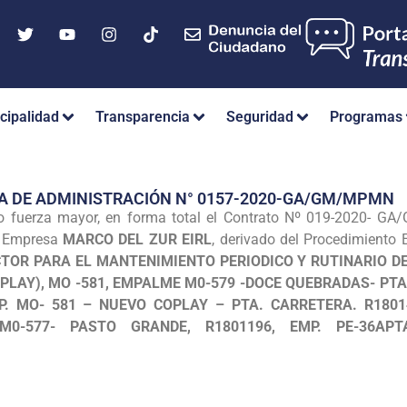
cipalidad
Transparencia
Seguridad
Programas
A DE ADMINISTRACIÓN N° 0157-2020-GA/GM/MPMN
 o fuerza mayor, en forma total el Contrato Nº 019-2020- GA
la Empresa
MARCO DEL ZUR EIRL
, derivado del Procedimiento
CTOR PARA EL MANTENIMIENTO PERIODICO Y RUTINARIO D
OPLAY), MO -581, EMPALME M0-579 -DOCE QUEBRADAS- PTA.
P. MO- 581 – NUEVO COPLAY – PTA. CARRETERA. R18014
M0-577- PASTO GRANDE, R1801196, EMP. PE-36APTA