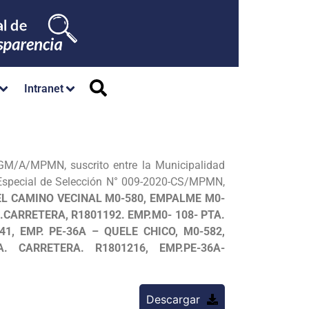
Intranet
/GM/A/MPMN, suscrito entre la Municipalidad
 Especial de Selección N° 009-2020-CS/MPMN,
EL CAMINO VECINAL M0-580, EMPALME M0-
CARRETERA, R1801192. EMP.M0- 108- PTA.
1, EMP. PE-36A – QUELE CHICO, M0-582,
. CARRETERA. R1801216, EMP.PE-36A-
Descargar