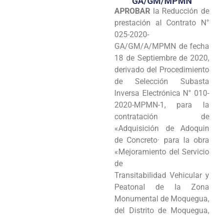
GA/GM/MPMN
APROBAR
la Reducción de
Programas
prestación al Contrato N°
Intranet
025-2020-
GA/GM/A/MPMN de fecha
18 de Septiembre de 2020,
derivado del Procedimiento
de Selección Subasta
lnversa Electrónica N° 010-
2020-MPMN-1, para la
contratación de
«Adquisición de Adoquin
de Concreto· para la obra
«Mejoramiento del Servicio
de
Transitabilidad Vehicular y
Peatonal de la Zona
Monumental de Moquegua,
del Distrito de Moquegua,