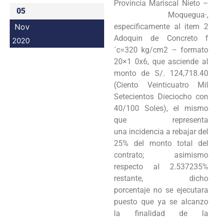
Provincia Mariscal Nieto –
05
Moquegua·,
Nov
especificamente al item 2
Adoquin de Concreto f
2020
´c=320 kg/cm2 – formato
20×1 0x6, que asciende al
monto de S/. 124,718.40
(Ciento Veinticuatro Mil
Setecientos Dieciocho con
40/100 Soles), el mismo
que representa
una incidencia a rebajar del
25% del monto total del
contrato; asimismo
respecto al 2.537235%
restante, dicho
porcentaje no se ejecutara
puesto que ya se alcanzo
la finalidad de la