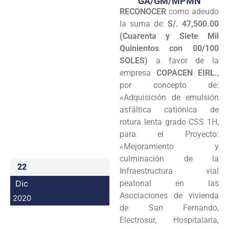
GA/GM/MPMN
RECONOCER
como adeudo
Programas
la suma de:
S/. 47,500.00
Intranet
(Cuarenta y Siete Mil
Quinientos con 00/100
SOLES)
a favor de la
empresa
COPACEN EIRL.
,
por concepto de:
«Adquisición de emulsión
asfáltica catiónica de
rotura lenta grado CSS 1H,
para el Proyecto:
«Mejoramiento y
culminación de la
22
Infraestructura vial
Dic
peatonal en las
Asociaciones de vivienda
2020
de San Fernando,
Electrosur, Hospitalaria,