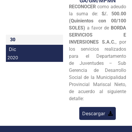
GA/GM/MPMN
RECONOCER
como adeudo
Programas
la suma de:
S/. 500.00
Intranet
(Quinientos con 00/100
SOLES)
a favor de
BORDA
SERVICIOS E
30
INVERSIONES S.A.C.
, por
Dic
los servicios realizados
para el Departamento
2020
de Juventudes – Sub
Gerencia de Desarrollo
Social de la Municipalidad
Provincial Mariscal Nieto,
de acuerdo al siguiente
detalle:
Descargar