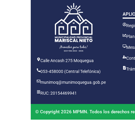
APLI
Regis
Plan
Mesa
Cont
Calle Ancash 275 Moquegua
Trám
053-458000 (Central Telefónica)
munimoq@munimoquegua.gob.pe
RUC: 20154469941
© Copyright 2026 MPMN. Todos los derechos re