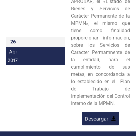
APROBAR, el «Listado de
Programas
Bienes y Servicios de
Carácter Permanente de la
Intranet
MPMN», el mismo que
tiene como finalidad
proporcionar información,
26
sobre los Servicios de
Abr
Caracter Permamnente de
la entidad, para el
2017
cumplimiento de sus
metas, en concordancia a
lo establecido en el Plan
de Trabajo de
Implementación del Control
Interno de la MPMN.
Descargar