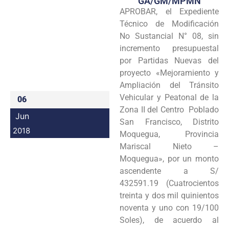
GA/GM/MPMN
APROBAR, el Expediente
Programas
Técnico de Modificación
Intranet
No Sustancial N° 08, sin
incremento presupuestal
por Partidas Nuevas del
proyecto «Mejoramiento y
Ampliación del Tránsito
Vehicular y Peatonal de la
06
Zona II del Centro Poblado
Jun
San Francisco, Distrito
2018
Moquegua, Provincia
Mariscal Nieto –
Moquegua», por un monto
ascendente a S/
432591.19 (Cuatrocientos
treinta y dos mil quinientos
noventa y uno con 19/100
Soles), de acuerdo al