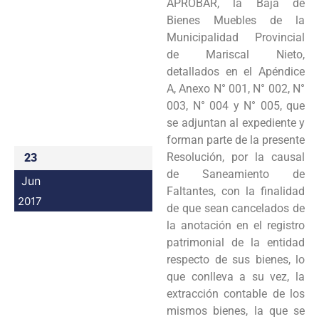
APROBAR, la Baja de
Programas
Bienes Muebles de la
Municipalidad Provincial
Intranet
de Mariscal Nieto,
detallados en el Apéndice
A, Anexo N° 001, N° 002, N°
003, N° 004 y N° 005, que
se adjuntan al expediente y
forman parte de la presente
Resolución, por la causal
23
de Saneamiento de
Jun
Faltantes, con la finalidad
2017
de que sean cancelados de
la anotación en el registro
patrimonial de la entidad
respecto de sus bienes, lo
que conlleva a su vez, la
extracción contable de los
mismos bienes, la que se