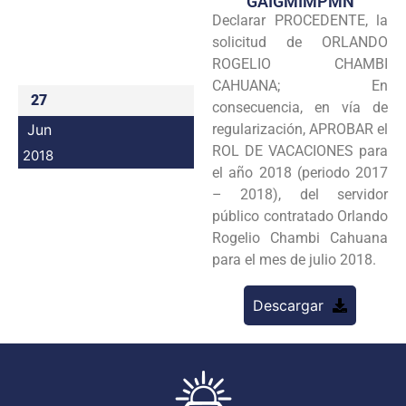
GAIGMIMPMN
Declarar PROCEDENTE, la
Programas
solicitud de ORLANDO
Intranet
ROGELIO CHAMBI
CAHUANA; En
27
consecuencia, en vía de
Jun
regularización, APROBAR el
ROL DE VACACIONES para
2018
el año 2018 (periodo 2017
– 2018), del servidor
público contratado Orlando
Rogelio Chambi Cahuana
para el mes de julio 2018.
Descargar