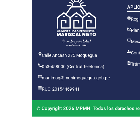
APLI
Regis
Plan
Mesa
Cont
Calle Ancash 275 Moquegua
Trám
053-458000 (Central Telefónica)
munimoq@munimoquegua.gob.pe
RUC: 20154469941
© Copyright 2026 MPMN. Todos los derechos re