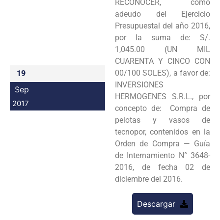
RECONOCER, como
Programas
adeudo del Ejercicio
Presupuestal del año 2016,
Intranet
por la suma de: S/.
1,045.00 (UN MIL
CUARENTA Y CINCO CON
00/100 SOLES), a favor de:
19
INVERSIONES
Sep
HERMOGENES S.R.L., por
2017
concepto de: Compra de
pelotas y vasos de
tecnopor, contenidos en la
Orden de Compra — Guía
de Internamiento N° 3648-
2016, de fecha 02 de
diciembre del 2016.
Descargar