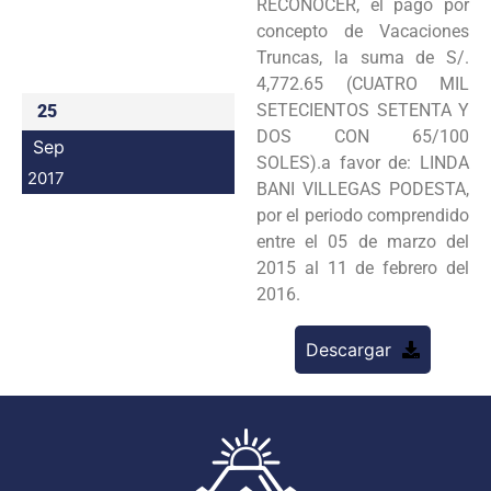
RECONOCER, el pago por
Programas
concepto de Vacaciones
Truncas, la suma de S/.
Intranet
4,772.65 (CUATRO MIL
SETECIENTOS SETENTA Y
25
DOS CON 65/100
Sep
SOLES).a favor de: LINDA
2017
BANI VILLEGAS PODESTA,
por el periodo comprendido
entre el 05 de marzo del
2015 al 11 de febrero del
2016.
Descargar