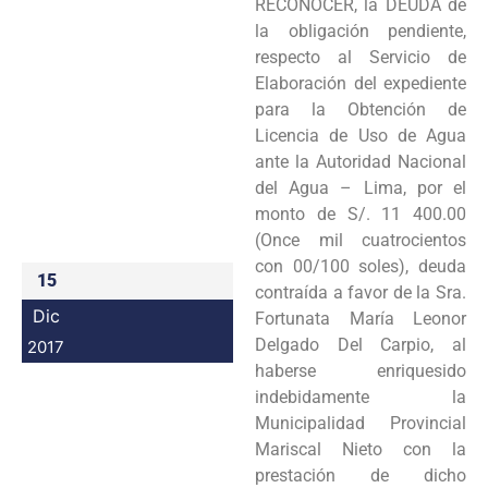
RECONOCER, la DEUDA de
Programas
la obligación pendiente,
respecto al Servicio de
Intranet
Elaboración del expediente
para la Obtención de
Licencia de Uso de Agua
ante la Autoridad Nacional
del Agua – Lima, por el
monto de S/. 11 400.00
(Once mil cuatrocientos
con 00/100 soles), deuda
15
contraída a favor de la Sra.
Dic
Fortunata María Leonor
Delgado Del Carpio, al
2017
haberse enriquesido
indebidamente la
Municipalidad Provincial
Mariscal Nieto con la
prestación de dicho