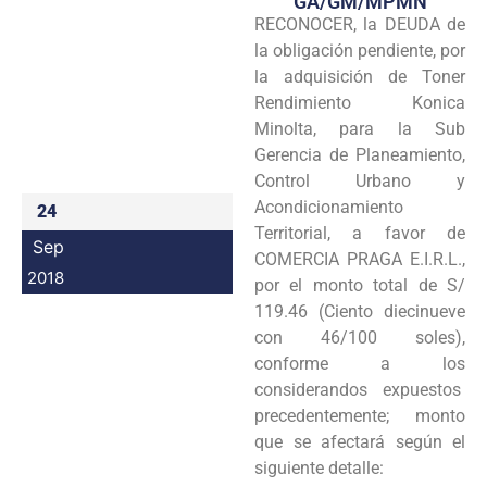
GA/GM/MPMN
RECONOCER, la DEUDA de
Programas
la obligación pendiente, por
Intranet
la adquisición de Toner
Rendimiento Konica
Minolta, para la Sub
Gerencia de Planeamiento,
Control Urbano y
Acondicionamiento
24
Territorial, a favor de
Sep
COMERCIA PRAGA E.I.R.L.,
2018
por el monto total de S/
119.46 (Ciento diecinueve
con 46/100 soles),
conforme a los
considerandos expuestos
precedentemente; monto
que se afectará según el
siguiente detalle: