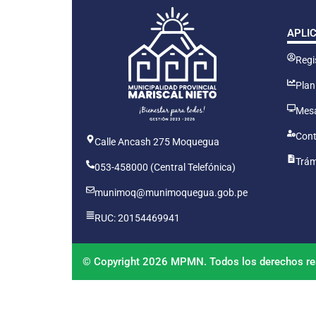
APLI
Regis
Plan
Mesa
Cont
Calle Ancash 275 Moquegua
Trám
053-458000 (Central Telefónica)
munimoq@munimoquegua.gob.pe
RUC: 20154469941
© Copyright 2026 MPMN. Todos los derechos re