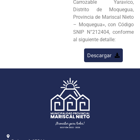
Carrozable Yaravico,
Distrito de Moquegua,
Provincia de Mariscal Nieto
– Moquegua», con Código
SNIP N°212404, conforme
al siguiente detalle:
Descargar