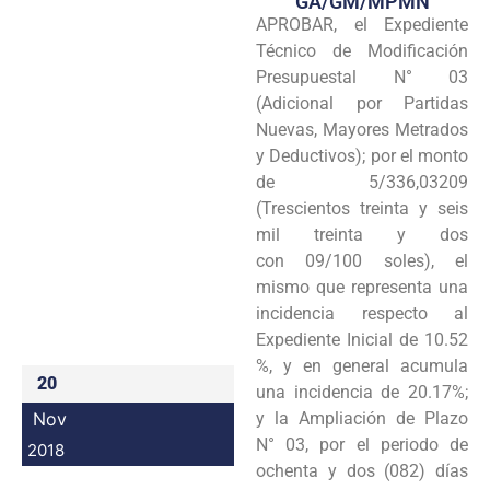
GA/GM/MPMN
APROBAR, el Expediente
Programas
Técnico de Modificación
Intranet
Presupuestal N° 03
(Adicional por Partidas
Nuevas, Mayores Metrados
y Deductivos); por el monto
de 5/336,03209
(Trescientos treinta y seis
mil treinta y dos
con 09/100 soles), el
mismo que representa una
incidencia respecto al
Expediente Inicial de 10.52
%, y en general acumula
20
una incidencia de 20.17%;
Nov
y la Ampliación de Plazo
N° 03, por el periodo de
2018
ochenta y dos (082) días