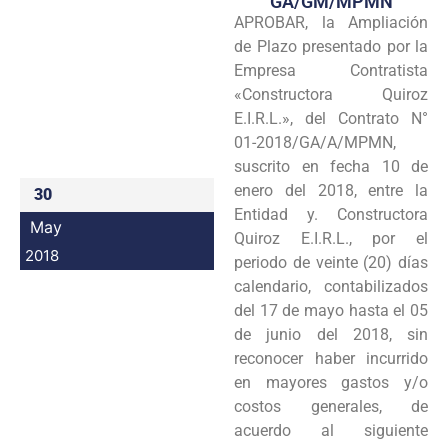
GA/GM/MPMN
APROBAR, la Ampliación
Programas
de Plazo presentado por la
Intranet
Empresa Contratista
«Constructora Quiroz
E.I.R.L.», del Contrato N°
01-2018/GA/A/MPMN,
suscrito en fecha 10 de
enero del 2018, entre la
30
Entidad y. Constructora
May
Quiroz E.I.R.L., por el
2018
periodo de veinte (20) días
calendario, contabilizados
del 17 de mayo hasta el 05
de junio del 2018, sin
reconocer haber incurrido
en mayores gastos y/o
costos generales, de
acuerdo al siguiente