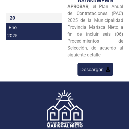
GA/GM/MPMN
APROBAR,
el Plan Anual
Programas
de Contrataciones (PAC)
20
Intranet
2025 de la Municipalidad
Ene
Provincial Mariscal Nieto, a
fin de incluir seis (06)
2025
Procedimientos de
Selección, de acuerdo al
siguiente detalle:
Descargar