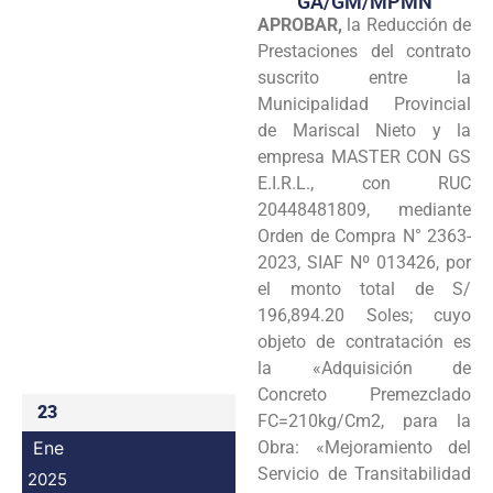
GA/GM/MPMN
APROBAR,
la Reducción de
Programas
Prestaciones del contrato
Intranet
suscrito entre la
Municipalidad Provincial
de Mariscal Nieto y la
empresa MASTER CON GS
E.I.R.L., con RUC
20448481809, mediante
Orden de Compra N° 2363-
2023, SIAF Nº 013426, por
el monto total de S/
196,894.20 Soles; cuyo
objeto de contratación es
la «Adquisición de
Concreto Premezclado
23
FC=210kg/Cm2, para la
Ene
Obra: «Mejoramiento del
Servicio de Transitabilidad
2025