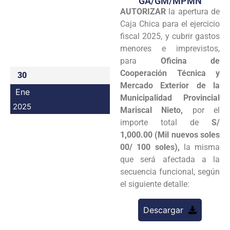
GA/GM/MPMN
AUTORIZAR
la apertura de
Programas
Caja Chica para el ejercicio
Intranet
fiscal 2025, y cubrir gastos
menores e imprevistos,
para
Oficina de
Cooperación Técnica y
30
Mercado Exterior de la
Ene
Municipalidad Provincial
2025
Mariscal Nieto,
por el
importe total de
S/
1,000.00 (Mil nuevos soles
00/ 100 soles),
la misma
que será afectada a la
secuencia funcional, según
el siguiente detalle:
Descargar