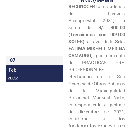
GM/A/MPMN
RECONOCER
como adeudo
Programas
del Ejercicio
Intranet
Presupuestal 2021, la
suma de:
S/. 300.00
(Trescientos con 00/100
SOLES),
a favor de la
Srta.
FATIMA MISHELL MEDINA
CAMARGO,
por concepto
07
de PRACTICAS PRE-
Feb
PROFESIONALES
efectuadas en la Sub
2022
Gerencia de Obras Públicas
de la Municipalidad
Provincial Mariscal Nieto,
correspondiente al periodo
de diciembre de 2021,
conforme a los
fundamentos expuestos en