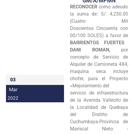
GM/A/MPMN
RECONOCER
como adeudo
Programas
la suma de: S/. 4,250.00
Intranet
(Cuatro Mil
Doscientos Cincuenta con
00/100 SOLES) a favor de
BARRIENTOS FUERTES
DANI ROMAN,
por
concepto de Servicio de
Alquiler de Camioneta 4X4,
maquina seca incluye
chofer, para el Proyecto
03
«Mejoramiento del
Mar
servicio de infraestructura
2022
de la Avenida Vallecito de
la Localidad de Quebaya
del Distrito de
Cuchumbaya-Provincia de
Mariscal Nieto -